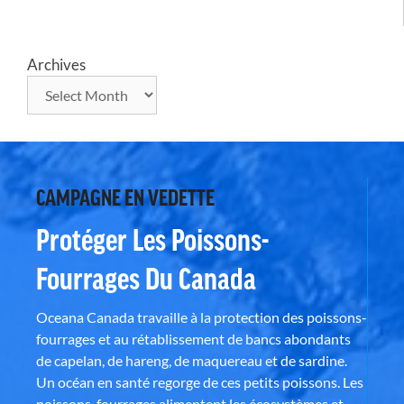
Archives
CAMPAGNE EN VEDETTE
Protéger Les Poissons-
Fourrages Du Canada
Oceana Canada travaille à la protection des poissons-
fourrages et au rétablissement de bancs abondants
de capelan, de hareng, de maquereau et de sardine.
Un océan en santé regorge de ces petits poissons. Les
poissons-fourrages alimentent les écosystèmes et