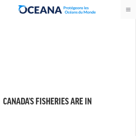
Skip
Me
to
content
CANADA’S FISHERIES ARE IN