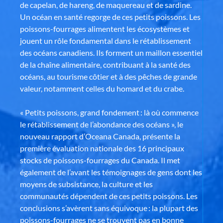
de capelan, de hareng, de maquereau et de sardine.
Un océan en santé regorge de ces petits poissons. Les
poissons-fourrages alimentent les écosystèmes et
jouent un rôle fondamental dans le rétablissement
des océans canadiens. Ils forment un maillon essentiel
de la chaîne alimentaire, contribuant à la santé des
océans, au tourisme côtier et à des pêches de grande
valeur, notamment celles du homard et du crabe.
« Petits poissons, grand fondement : là où commence
le rétablissement de l’abondance des océans », le
nouveau rapport d’Oceana Canada, présente la
première évaluation nationale des 16 principaux
stocks de poissons-fourrages du Canada. Il met
également de l’avant les témoignages de gens dont les
moyens de subsistance, la culture et les
communautés dépendent de ces petits poissons. Les
conclusions s’avèrent sans équivoque : la plupart des
poissons-fourrages ne se trouvent pas en bonne