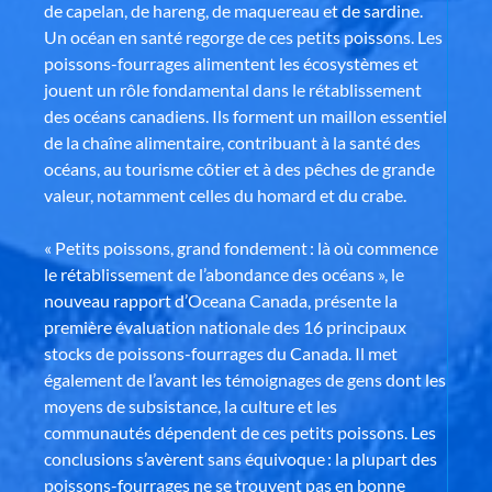
de capelan, de hareng, de maquereau et de sardine.
Un océan en santé regorge de ces petits poissons. Les
poissons-fourrages alimentent les écosystèmes et
jouent un rôle fondamental dans le rétablissement
des océans canadiens. Ils forment un maillon essentiel
de la chaîne alimentaire, contribuant à la santé des
océans, au tourisme côtier et à des pêches de grande
valeur, notamment celles du homard et du crabe.
« Petits poissons, grand fondement : là où commence
le rétablissement de l’abondance des océans », le
nouveau rapport d’Oceana Canada, présente la
première évaluation nationale des 16 principaux
stocks de poissons-fourrages du Canada. Il met
également de l’avant les témoignages de gens dont les
moyens de subsistance, la culture et les
communautés dépendent de ces petits poissons. Les
conclusions s’avèrent sans équivoque : la plupart des
poissons-fourrages ne se trouvent pas en bonne