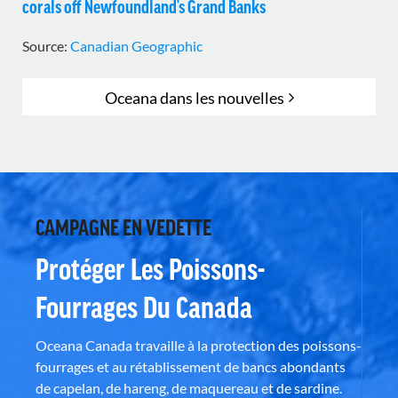
corals off Newfoundland’s Grand Banks
Source:
Canadian Geographic
Oceana dans les nouvelles
CAMPAGNE EN VEDETTE
Protéger Les Poissons-
Fourrages Du Canada
Oceana Canada travaille à la protection des poissons-
fourrages et au rétablissement de bancs abondants
de capelan, de hareng, de maquereau et de sardine.