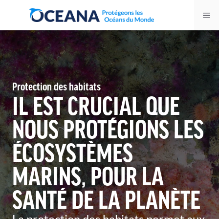
Skip
Me
to
content
Protection des habitats
IL EST CRUCIAL QUE
NOUS PROTÉGIONS LES
ÉCOSYSTÈMES
MARINS, POUR LA
SANTÉ DE LA PLANÈTE
La protection des habitats permet aux