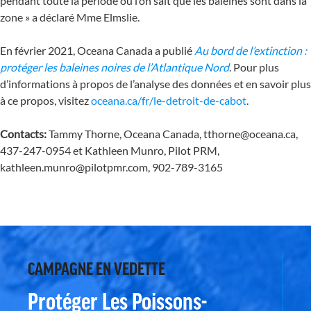
pendant toute la période où l’on sait que les baleines sont dans la
zone » a déclaré Mme Elmslie.
En février 2021, Oceana Canada a publié
Au bord de l’extinction :
protéger les baleines noires de l’Atlantique Nord
. Pour plus
d’informations à propos de l’analyse des données et en savoir plus
à ce propos, visitez
oceana.ca/fr/le-detroit-de-cabot
.
Contacts:
Tammy Thorne, Oceana Canada, tthorne@oceana.ca,
437-247-0954 et Kathleen Munro, Pilot PRM,
kathleen.munro@pilotpmr.com, 902-789-3165
CAMPAGNE EN VEDETTE
Protéger Les Poissons-