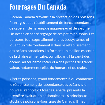
Fourrages Du Canada
Oceana Canada travaille à la protection des poissons-
fourrages et au rétablissement de bancs abondants
de capelan, de hareng, de maquereau et de sardine.
Un océan en santé regorge de ces petits poissons. Les
poissons-fourrages alimentent les écosystèmes et
jouent un rôle fondamental dans le rétablissement
des océans canadiens. Ils forment un maillon essentiel
de la chaîne alimentaire, contribuant à la santé des
océans, au tourisme côtier et à des pêches de grande
valeur, notamment celles du homard et du crabe.
« Petits poissons, grand fondement : là où commence
le rétablissement de l’abondance des océans », le
nouveau rapport d’Oceana Canada, présente la
première évaluation nationale des 16 principaux
stocks de poissons-fourrages du Canada. Il met