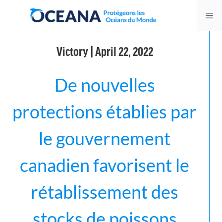
Skip
Me
to
content
Victory | April 22, 2022
De nouvelles
protections établies par
le gouvernement
canadien favorisent le
rétablissement des
stocks de poissons