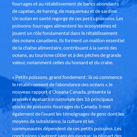
fourrages et au rétablissement de bancs abondants
de capelan, de hareng, de maquereau et de sardine.
Un océan en santé regorge de ces petits poissons. Les
poissons-fourrages alimentent les écosystèmes et
jouent un rôle fondamental dans le rétablissement
des océans canadiens. Ils forment un maillon essentiel
de la chaîne alimentaire, contribuant à la santé des
océans, au tourisme côtier et à des pêches de grande
valeur, notamment celles du homard et du crabe.
« Petits poissons, grand fondement : là où commence
le rétablissement de l’abondance des océans », le
nouveau rapport d’Oceana Canada, présente la
première évaluation nationale des 16 principaux
stocks de poissons-fourrages du Canada. Il met
également de l’avant les témoignages de gens dont les
moyens de subsistance, la culture et les
communautés dépendent de ces petits poissons. Les
conclusions s’avèrent sans équivoque : la plupart des