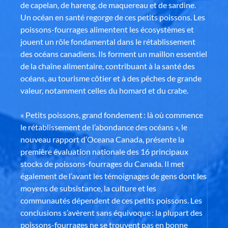
de capelan, de hareng, de maquereau et de sardine.
Un océan en santé regorge de ces petits poissons. Les
poissons-fourrages alimentent les écosystèmes et
jouent un rôle fondamental dans le rétablissement
des océans canadiens. Ils forment un maillon essentiel
de la chaîne alimentaire, contribuant à la santé des
océans, au tourisme côtier et à des pêches de grande
valeur, notamment celles du homard et du crabe.
« Petits poissons, grand fondement : là où commence
le rétablissement de l’abondance des océans », le
nouveau rapport d’Oceana Canada, présente la
première évaluation nationale des 16 principaux
stocks de poissons-fourrages du Canada. Il met
également de l’avant les témoignages de gens dont les
moyens de subsistance, la culture et les
communautés dépendent de ces petits poissons. Les
conclusions s’avèrent sans équivoque : la plupart des
poissons-fourrages ne se trouvent pas en bonne