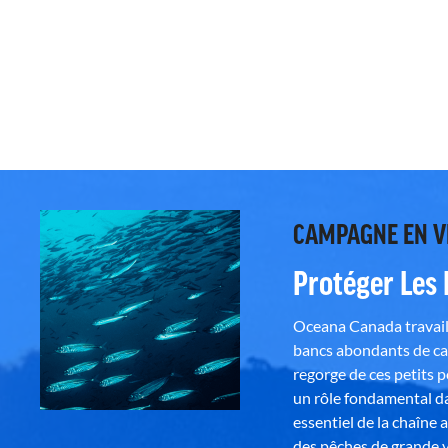
CAMPAGNE EN 
Protéger Les
Oceana Canada travaill
bancs abondants de ca
regorge de ces petits 
un rôle fondamental da
essentiel de la chaîne 
des pêches de grande v