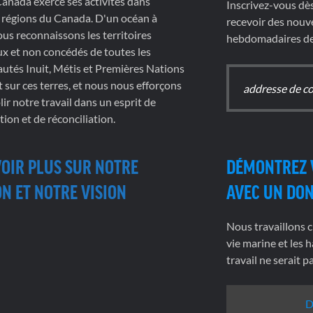
nada exerce ses activités dans
Inscrivez-vous dè
 régions du Canada. D'un océan à
recevoir des nouve
nous reconnaissons les territoires
hebdomadaires de 
x et non concédés de toutes les
tés Inuit, Métis et Premières Nations
t sur ces terres, et nous nous efforçons
ir notre travail dans un esprit de
tion et de réconciliation.
VOIR PLUS SUR NOTRE
DÉMONTREZ 
N ET NOTRE VISION
AVEC UN DO
Nous travaillons c
vie marine et les h
travail ne serait 
D