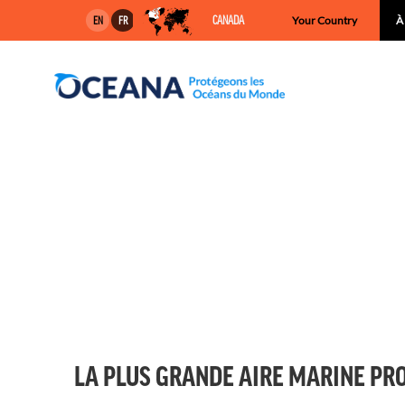
Skip
CANADA
Your Country
À
EN
FR
to
content
LA PLUS GRANDE AIRE MARINE PRO