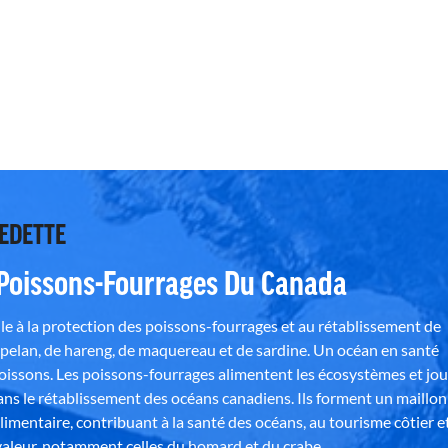
VEDETTE
 Poissons-Fourrages Du Canada
e à la protection des poissons-fourrages et au rétablissement de
pelan, de hareng, de maquereau et de sardine. Un océan en santé
poissons. Les poissons-fourrages alimentent les écosystèmes et jo
ns le rétablissement des océans canadiens. Ils forment un maillon
alimentaire, contribuant à la santé des océans, au tourisme côtier e
aleur, notamment celles du homard et du crabe.