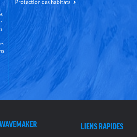
Protection des habitats
es
e
es
des
ns
 WAVEMAKER
LIENS RAPIDES