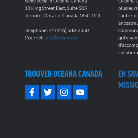
Siège social d’Oceana Canada
Oceana Ca
18 King Street East, Suite 505
plusieurs
Toronto, Ontario, Canada M5C 1C4
l'autre, 
ancestrau
Téléphone: +1 (416) 583-2350
communau
Courriel:
info@oceana.ca
qui viven
d'accompl
collabora
TROUVER OCEANA CANADA
EN SA
MISSIO