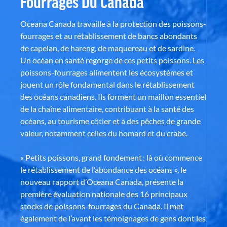
Fourrages Du Canada
Oceana Canada travaille à la protection des poissons-
fourrages et au rétablissement de bancs abondants
de capelan, de hareng, de maquereau et de sardine.
Un océan en santé regorge de ces petits poissons. Les
poissons-fourrages alimentent les écosystèmes et
jouent un rôle fondamental dans le rétablissement
des océans canadiens. Ils forment un maillon essentiel
de la chaîne alimentaire, contribuant à la santé des
océans, au tourisme côtier et à des pêches de grande
valeur, notamment celles du homard et du crabe.
« Petits poissons, grand fondement : là où commence
le rétablissement de l’abondance des océans », le
nouveau rapport d’Oceana Canada, présente la
première évaluation nationale des 16 principaux
stocks de poissons-fourrages du Canada. Il met
également de l’avant les témoignages de gens dont les