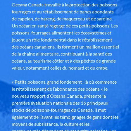
Oceana Canada travaille à la protection des poissons-
fourrages et au rétablissement de bancs abondants
de capelan, de hareng, de maquereau et de sardine.
Un océan en santé regorge de ces petits poissons. Les
poissons-fourrages alimentent les écosystèmes et
jouent un rôle fondamental dans le rétablissement
des océans canadiens. Ils forment un maillon essentiel
de la chaîne alimentaire, contribuant à la santé des
océans, au tourisme côtier et à des pêches de grande
valeur, notamment celles du homard et du crabe.
« Petits poissons, grand fondement : là où commence
le rétablissement de l’abondance des océans », le
nouveau rapport d’Oceana Canada, présente la
première évaluation nationale des 16 principaux
stocks de poissons-fourrages du Canada. Il met
également de l’avant les témoignages de gens dont les
moyens de subsistance, la culture et les
communautés dépendent de ces petits poissons. Les