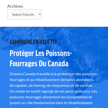
Archives
CAMPAGNE EN VEDETTE
Protéger Les Poissons-
Fourrages Du Canada
Oceana Canada travaille à la protection des poissons-
fourrages et au rétablissement de bancs abondants
de capelan, de hareng, de maquereau et de sardine.
Un océan en santé regorge de ces petits poissons. Les
poissons-fourrages alimentent les écosystèmes et
jouent un rôle fondamental dans le rétablissement