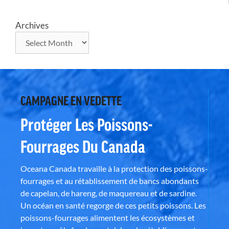
Archives
CAMPAGNE EN VEDETTE
Protéger Les Poissons-
Fourrages Du Canada
Oceana Canada travaille à la protection des poissons-
fourrages et au rétablissement de bancs abondants
de capelan, de hareng, de maquereau et de sardine.
Un océan en santé regorge de ces petits poissons. Les
poissons-fourrages alimentent les écosystèmes et