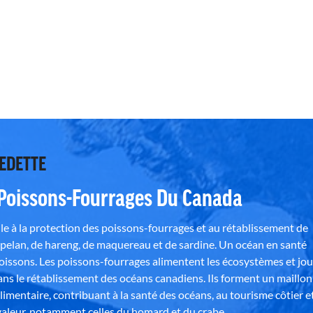
VEDETTE
 Poissons-Fourrages Du Canada
e à la protection des poissons-fourrages et au rétablissement de
pelan, de hareng, de maquereau et de sardine. Un océan en santé
poissons. Les poissons-fourrages alimentent les écosystèmes et jo
ns le rétablissement des océans canadiens. Ils forment un maillon
alimentaire, contribuant à la santé des océans, au tourisme côtier e
aleur, notamment celles du homard et du crabe.