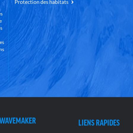
Protection des habitats
es
e
es
des
ns
 WAVEMAKER
LIENS RAPIDES