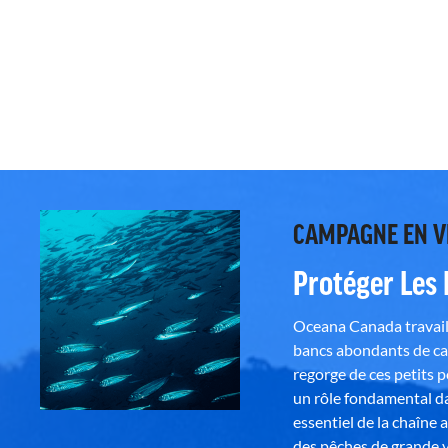
CAMPAGNE EN 
Protéger Les
Oceana Canada travaill
bancs abondants de ca
regorge de ces petits 
un rôle fondamental da
essentiel de la chaîne 
des pêches de grande v