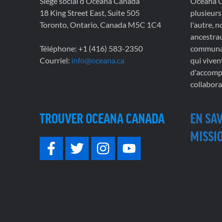
Siège social d’Oceana Canada
Oceana Ca
18 King Street East, Suite 505
plusieurs
Toronto, Ontario, Canada M5C 1C4
l'autre, 
ancestrau
Téléphone: +1 (416) 583-2350
communau
Courriel:
info@oceana.ca
qui viven
d'accompl
collabora
TROUVER OCEANA CANADA
EN SA
MISSIO