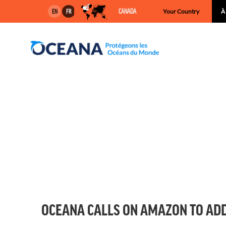
Skip
CANADA
Your Country
À
EN
FR
to
content
OCEANA CALLS ON AMAZON TO ADDR