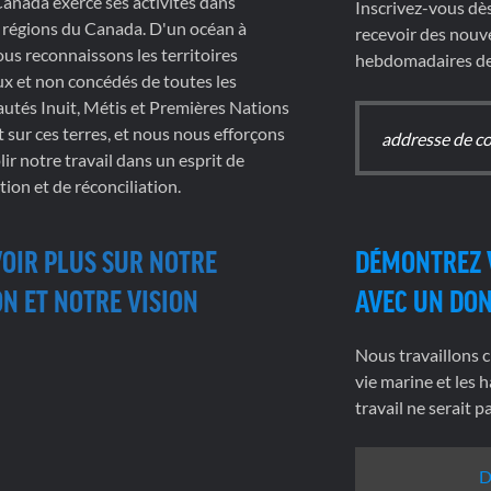
nada exerce ses activités dans
Inscrivez-vous dè
 régions du Canada. D'un océan à
recevoir des nouve
nous reconnaissons les territoires
hebdomadaires de 
x et non concédés de toutes les
tés Inuit, Métis et Premières Nations
t sur ces terres, et nous nous efforçons
ir notre travail dans un esprit de
tion et de réconciliation.
VOIR PLUS SUR NOTRE
DÉMONTREZ 
N ET NOTRE VISION
AVEC UN DO
Nous travaillons c
vie marine et les h
travail ne serait 
D