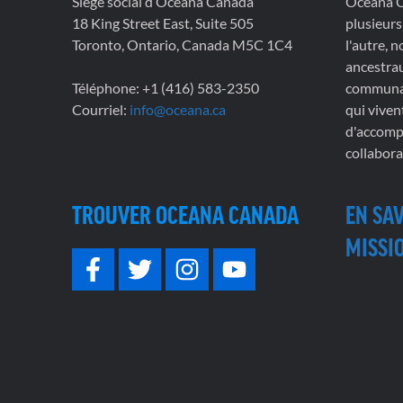
Siège social d’Oceana Canada
Oceana Ca
18 King Street East, Suite 505
plusieurs
Toronto, Ontario, Canada M5C 1C4
l'autre, 
ancestrau
Téléphone: +1 (416) 583-2350
communau
Courriel:
info@oceana.ca
qui viven
d'accompl
collabora
TROUVER OCEANA CANADA
EN SA
MISSIO