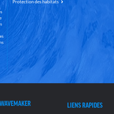
Protection des habitats
es
e
es
des
ns
 WAVEMAKER
LIENS RAPIDES