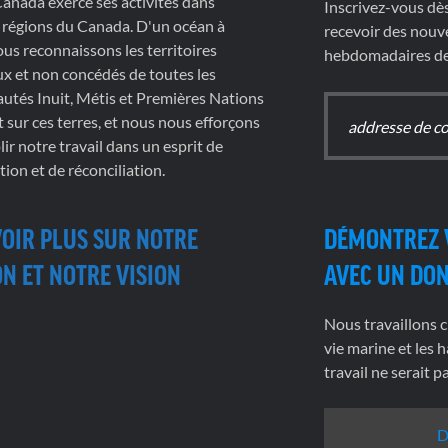
nada exerce ses activités dans
Inscrivez-vous dè
 régions du Canada. D'un océan à
recevoir des nouve
nous reconnaissons les territoires
hebdomadaires de 
x et non concédés de toutes les
tés Inuit, Métis et Premières Nations
t sur ces terres, et nous nous efforçons
ir notre travail dans un esprit de
tion et de réconciliation.
VOIR PLUS SUR NOTRE
DÉMONTREZ 
N ET NOTRE VISION
AVEC UN DO
Nous travaillons c
vie marine et les h
travail ne serait 
D