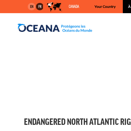
Skip
CANADA
Your Country
À
EN
FR
to
content
ENDANGERED NORTH ATLANTIC RIG