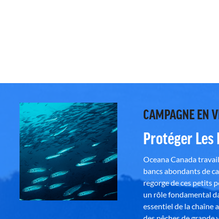
CAMPAGNE EN 
Protéger Les
Oceana Canada travaill
bancs abondants de ca
regorge de ces petits 
un rôle fondamental da
essentiel de la chaîne 
des pêches de grande v