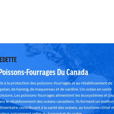
VEDETTE
 Poissons-Fourrages Du Canada
e à la protection des poissons-fourrages et au rétablissement de
pelan, de hareng, de maquereau et de sardine. Un océan en santé
poissons. Les poissons-fourrages alimentent les écosystèmes et jo
ns le rétablissement des océans canadiens. Ils forment un maillon
alimentaire, contribuant à la santé des océans, au tourisme côtier e
aleur, notamment celles du homard et du crabe.