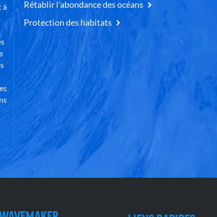
Rétablir l’abondance des océans
t à
Protection des habitats
es
e
es
des
ns
 WAVEMAKER