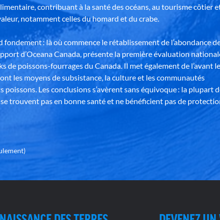
alimentaire, contribuant à la santé des océans, au tourisme côtier e
aleur, notamment celles du homard et du crabe.
nd fondement : là où commence le rétablissement de l’abondance d
apport d’Oceana Canada, présente la première évaluation national
ks de poissons-fourrages du Canada. Il met également de l’avant l
ont les moyens de subsistance, la culture et les communautés
s poissons. Les conclusions s’avèrent sans équivoque : la plupart 
se trouvent pas en bonne santé et ne bénéficient pas de protectio
eulement)
NAISSANCE DES TERRES
DEVENEZ UN