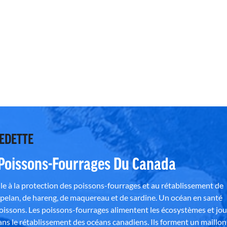
VEDETTE
 Poissons-Fourrages Du Canada
e à la protection des poissons-fourrages et au rétablissement de
pelan, de hareng, de maquereau et de sardine. Un océan en santé
poissons. Les poissons-fourrages alimentent les écosystèmes et jo
ns le rétablissement des océans canadiens. Ils forment un maillon