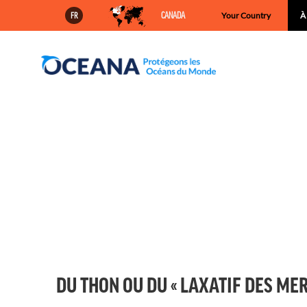
Skip
CANADA
Your Country
À
FR
to
content
DU THON OU DU « LAXATIF DES MER