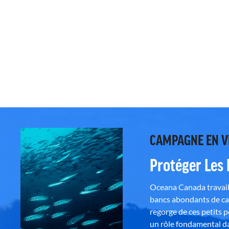
CAMPAGNE EN 
Protéger Les
Oceana Canada travaill
bancs abondants de ca
regorge de ces petits 
un rôle fondamental da