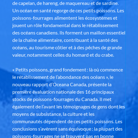
de capelan, de hareng, de maquereau et de sardine.
Un océan en santé regorge de ces petits poissons. Les
poissons-fourrages alimentent les écosystèmes et
jouent un rôle fondamental dans le rétablissement
des océans canadiens. Ils forment un maillon essentiel
de la chaîne alimentaire, contribuant à la santé des
océans, au tourisme côtier et à des pêches de grande
valeur, notamment celles du homard et du crabe.
« Petits poissons, grand fondement : là où commence
le rétablissement de l’abondance des océans », le
nouveau rapport d’Oceana Canada, présente la
première évaluation nationale des 16 principaux
stocks de poissons-fourrages du Canada. Il met
également de l’avant les témoignages de gens dont les
moyens de subsistance, la culture et les
communautés dépendent de ces petits poissons. Les
conclusions s’avèrent sans équivoque : la plupart des
poissons-fourrages ne se trouvent pas en bonne