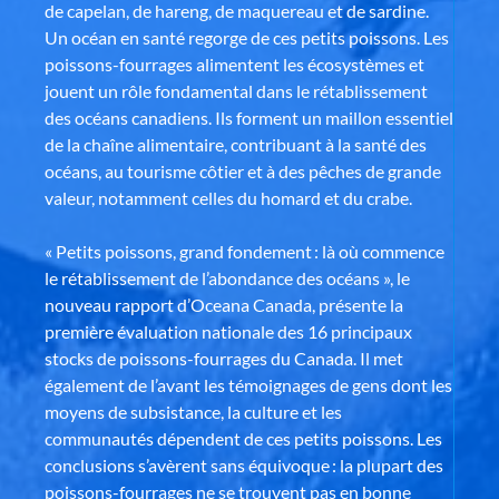
de capelan, de hareng, de maquereau et de sardine.
Un océan en santé regorge de ces petits poissons. Les
poissons-fourrages alimentent les écosystèmes et
jouent un rôle fondamental dans le rétablissement
des océans canadiens. Ils forment un maillon essentiel
de la chaîne alimentaire, contribuant à la santé des
océans, au tourisme côtier et à des pêches de grande
valeur, notamment celles du homard et du crabe.
« Petits poissons, grand fondement : là où commence
le rétablissement de l’abondance des océans », le
nouveau rapport d’Oceana Canada, présente la
première évaluation nationale des 16 principaux
stocks de poissons-fourrages du Canada. Il met
également de l’avant les témoignages de gens dont les
moyens de subsistance, la culture et les
communautés dépendent de ces petits poissons. Les
conclusions s’avèrent sans équivoque : la plupart des
poissons-fourrages ne se trouvent pas en bonne