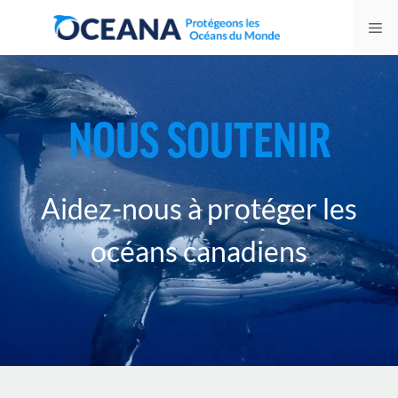
Skip
Me
to
content
NOUS SOUTENIR
Aidez-nous à protéger les
océans canadiens