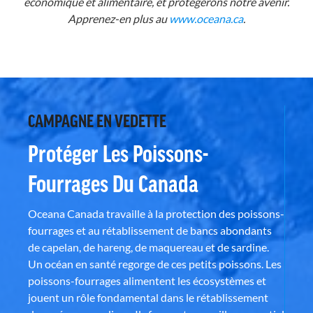
économique et alimentaire, et protégerons notre avenir.
Apprenez-en plus au
www.oceana.ca
.
CAMPAGNE EN VEDETTE
Protéger Les Poissons-
Fourrages Du Canada
Oceana Canada travaille à la protection des poissons-
fourrages et au rétablissement de bancs abondants
de capelan, de hareng, de maquereau et de sardine.
Un océan en santé regorge de ces petits poissons. Les
poissons-fourrages alimentent les écosystèmes et
jouent un rôle fondamental dans le rétablissement