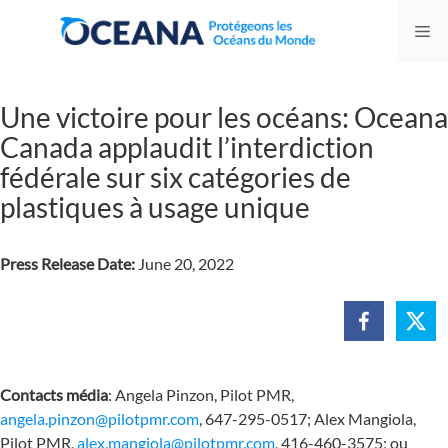
Skip
Me
to
content
Une victoire pour les océans: Oceana
Canada applaudit l’interdiction
fédérale sur six catégories de
plastiques à usage unique
Press Release Date:
June 20, 2022
Contacts média
: Angela Pinzon, Pilot PMR,
angela.pinzon@pilotpmr.com
, 647-295-0517; Alex Mangiola,
Pilot PMR,
alex.mangiola@pilotpmr.com
, 416-460-3575; ou