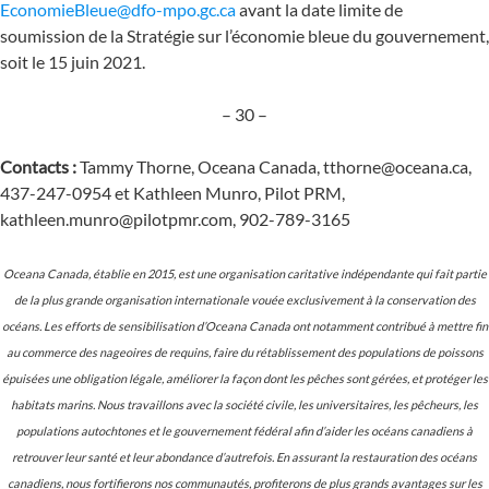
EconomieBleue@dfo-mpo.gc.ca
avant la date limite de
soumission de la Stratégie sur l’économie bleue du gouvernement,
soit le 15 juin 2021.
– 30 –
Contacts :
Tammy Thorne, Oceana Canada, tthorne@oceana.ca,
437-247-0954 et Kathleen Munro, Pilot PRM,
kathleen.munro@pilotpmr.com, 902-789-3165
Oceana Canada, établie en 2015, est une organisation caritative indépendante qui fait partie
de la plus grande organisation internationale vouée exclusivement à la conservation des
océans. Les efforts de sensibilisation d’Oceana Canada ont notamment contribué à mettre fin
au commerce des nageoires de requins, faire du rétablissement des populations de poissons
épuisées une obligation légale, améliorer la façon dont les pêches sont gérées, et protéger les
habitats marins. Nous travaillons avec la société civile, les universitaires, les pêcheurs, les
populations autochtones et le gouvernement fédéral afin d’aider les océans canadiens à
retrouver leur santé et leur abondance d’autrefois. En assurant la restauration des océans
canadiens, nous fortifierons nos communautés, profiterons de plus grands avantages sur les