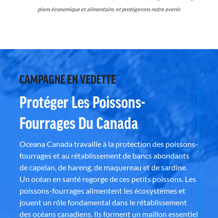
plans économique et alimentaire, et protégerons notre avenir.
CAMPAGNE EN VEDETTE
Protéger Les Poissons-
Fourrages Du Canada
Oceana Canada travaille à la protection des poissons-
fourrages et au rétablissement de bancs abondants
de capelan, de hareng, de maquereau et de sardine.
Un océan en santé regorge de ces petits poissons. Les
poissons-fourrages alimentent les écosystèmes et
jouent un rôle fondamental dans le rétablissement
des océans canadiens. Ils forment un maillon essentiel