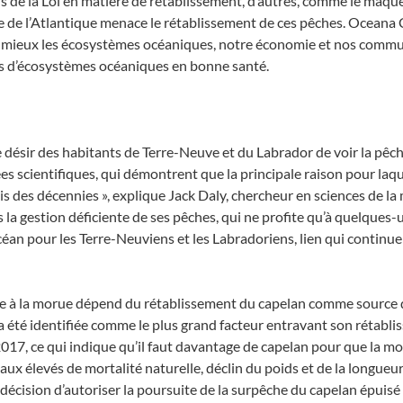
de la Loi en matière de rétablissement, d’autres, comme le maquer
e de l’Atlantique menace le rétablissement de ces pêches. Ocean
t mieux les écosystèmes océaniques, notre économie et nos commun
ts d’écosystèmes océaniques en bonne santé.
le désir des habitants de Terre-Neuve et du Labrador de voir la pêch
ées scientifiques, qui démontrent que la principale raison pour laqu
is des décennies », explique Jack Daly, chercheur en sciences de l
la gestion déficiente de ses pêches, qui ne profite qu’à quelques-
céan pour les Terre-Neuviens et les Labradoriens, lien qui continue
e à la morue dépend du rétablissement du capelan comme source de
a été identifiée comme le plus grand facteur entravant son rétabl
2017, ce qui indique qu’il faut davantage de capelan pour que la mo
aux élevés de mortalité naturelle, déclin du poids et de la longueu
te décision d’autoriser la poursuite de la surpêche du capelan épu