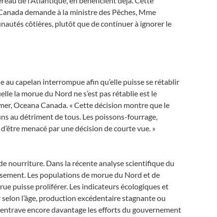
eau de l’Atlantique, en bénéficient déjà. Cette
a Canada demande à la ministre des Pêches, Mme
autés côtières, plutôt que de continuer à ignorer le
e au capelan interrompue afin qu’elle puisse se rétablir
elle la morue du Nord ne s’est pas rétablie est le
a mer, Oceana Canada. « Cette décision montre que le
uns au détriment de tous. Les poissons-fourrage,
 d’être menacé par une décision de courte vue. »
 nourriture. Dans la récente analyse scientifique du
issement. Les populations de morue du Nord et de
rue puisse proliférer. Les indicateurs écologiques et
r selon l’âge, production excédentaire stagnante ou
isé entrave encore davantage les efforts du gouvernement