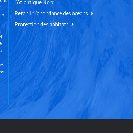
uent
l’Atlantique Nord
Rétablir l’abondance des océans
t à
Protection des habitats
es
e
es
des
ns