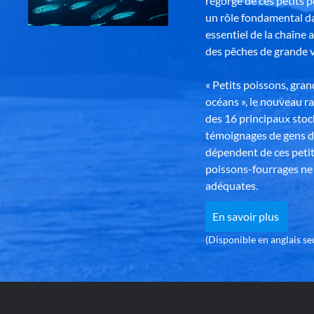
regorge de ces petits 
un rôle fondamental da
essentiel de la chaîne 
des pêches de grande v
« Petits poissons, gra
océans », le nouveau r
des 16 principaux stoc
témoignages de gens d
dépendent de ces petit
poissons-fourrages ne 
adéquates.
En savoir plus
(Disponible en anglais s