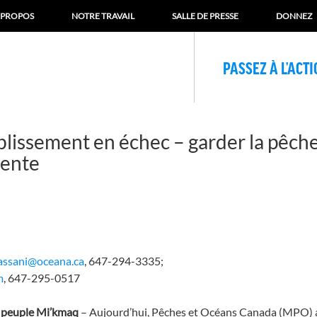
 PROPOS
NOTRE TRAVAIL
SALLE DE PRESSE
DONNEZ
PASSEZ À L’ACT
lissement en échec – garder la pêche
ciente
assani@oceana.ca
, 647-294-3335;
m
, 647-295-0517
du peuple Mi’kmaq
– Aujourd’hui, Pêches et Océans Canada (MPO) a 