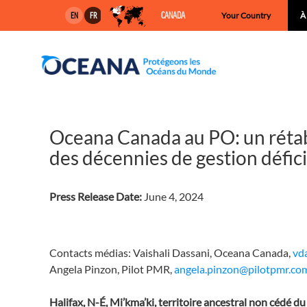
Skip
CANADA
Your Country
À
EN
FR
to
content
Oceana Canada au PO: un rétab
des décennies de gestion défi
Press Release Date:
June 4, 2024
Contacts médias: Vaishali Dassani, Oceana Canada,
vd
Angela Pinzon, Pilot PMR,
angela.pinzon@pilotpmr.co
Halifax, N-É, Mi’kma’ki, territoire ancestral non cédé 