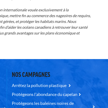
on internationale vouée exclusivement à la
ique, mettre fin au commerce des nageoires de requins,
t gérées, et protéger les habitats marins. Nous
afin d’aider les océans canadiens à retrouver leur santé
plus grands avantages sur les plans économique et
NOS CAMPAGNES
Arrêtez la pollution plastique
Protégeons l’abondance du capelan
Protégeons les baleines noires de