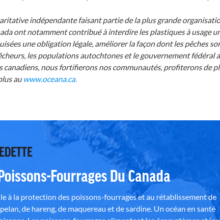
ritative indépendante faisant partie de la plus grande organisati
a ont notamment contribué à interdire les plastiques à usage un
isées une obligation légale, améliorer la façon dont les pêches son
es pêcheurs, les populations autochtones et le gouvernement fédéral 
ans canadiens, nous fortifierons nos communautés, profiterons de 
plus au
www.oceana.ca.
VEDETTE
 Poissons-Fourrages Du Canada
e à la protection des poissons-fourrages et au rétablissement de
pelan, de hareng, de maquereau et de sardine. Un océan en santé