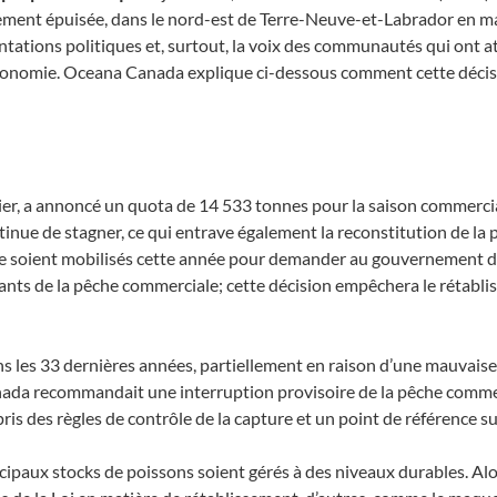
ment épuisée, dans le nord-est de Terre-Neuve-et-Labrador en main
ntations politiques et, surtout, la voix des communautés qui ont att
’économie. Oceana Canada explique ci-dessous comment cette déci
ier, a annoncé un quota de 14 533 tonnes pour la saison commercia
tinue de stagner, ce qui entrave également la reconstitution de la 
se soient mobilisés cette année pour demander au gouvernement de 
ants de la pêche commerciale; cette décision empêchera le rétabli
ans les 33 dernières années, partiellement en raison d’une mauvais
nada recommandait une interruption provisoire de la pêche comme
s des règles de contrôle de la capture et un point de référence su
cipaux stocks de poissons soient gérés à des niveaux durables. Al