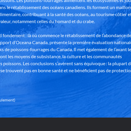
poissons. Les poissons-fourrages alimentent les écosystèmes et jo
ns le rétablissement des océans canadiens. Ils forment un maillon
alimentaire, contribuant à la santé des océans, au tourisme côtier e
aleur, notamment celles du homard et du crabe.
nd fondement : là où commence le rétablissement de l’abondance d
apport d’Oceana Canada, présente la première évaluation national
ks de poissons-fourrages du Canada. Il met également de l’avant l
ont les moyens de subsistance, la culture et les communautés
s poissons. Les conclusions s’avèrent sans équivoque : la plupart 
se trouvent pas en bonne santé et ne bénéficient pas de protectio
eulement)