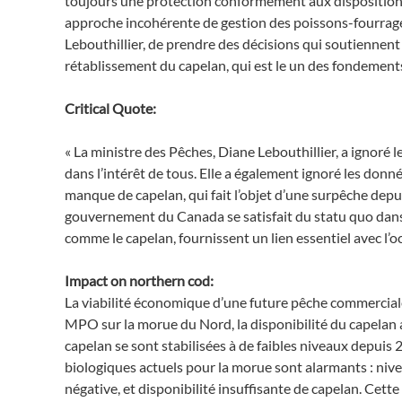
toujours une protection conformément aux dispositions 
approche incohérente de gestion des poissons-fourrag
Lebouthillier, de prendre des décisions qui soutiennen
rétablissement du capelan, qui est le un des fondemen
Critical Quote:
« La ministre des Pêches, Diane Lebouthillier, a ignoré 
dans l’intérêt de tous. Elle a également ignoré les donn
manque de capelan, qui fait l’objet d’une surpêche depu
gouvernement du Canada se satisfait du statu quo dans 
comme le capelan, fournissent un lien essentiel avec l’o
Impact on northern cod:
La viabilité économique d’une future pêche commercial
MPO sur la morue du Nord, la disponibilité du capelan 
capelan se sont stabilisées à de faibles niveaux depuis 
biologiques actuels pour la morue sont alarmants : nive
négative, et disponibilité insuffisante de capelan. Cet