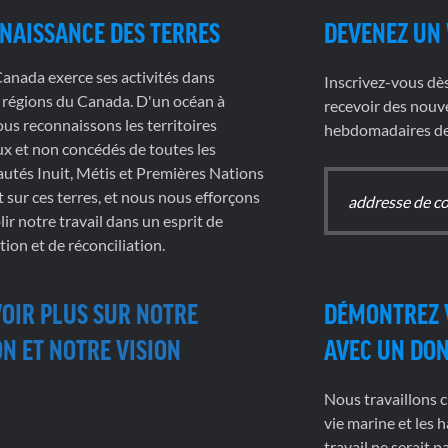
NAISSANCE DES TERRES
DEVENEZ UN
nada exerce ses activités dans
Inscrivez-vous dè
 régions du Canada. D'un océan à
recevoir des nouve
nous reconnaissons les territoires
hebdomadaires de 
x et non concédés de toutes les
tés Inuit, Métis et Premières Nations
t sur ces terres, et nous nous efforçons
ir notre travail dans un esprit de
tion et de réconciliation.
VOIR PLUS SUR NOTRE
DÉMONTREZ 
N ET NOTRE VISION
AVEC UN DO
Nous travaillons c
vie marine et les h
travail ne serait 