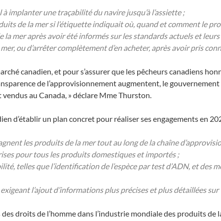
implanter une traçabilité du navire jusqu’à l’assiette ;
uits de la mer si l’étiquette indiquait où, quand et comment le pro
de la mer après avoir été informés sur les standards actuels et leu
de mer, ou d’arrêter complètement d’en acheter, après avoir pris 
u marché canadien, et pour s’assurer que les pêcheurs canadiens h
a transparence de l’approvisionnement augmentent, le gouvernement 
s et vendus au Canada, » déclare Mme Thurston.
 d’établir un plan concret pour réaliser ses engagements en 20
nent les produits de la mer tout au long de la chaîne d’approvisio
rises pour tous les produits domestiques et importés ;
lité, telles que l’identification de l’espèce par test d’ADN, et des
exigeant l’ajout d’informations plus précises et plus détaillées sur
ons des droits de l’homme dans l’industrie mondiale des produits de