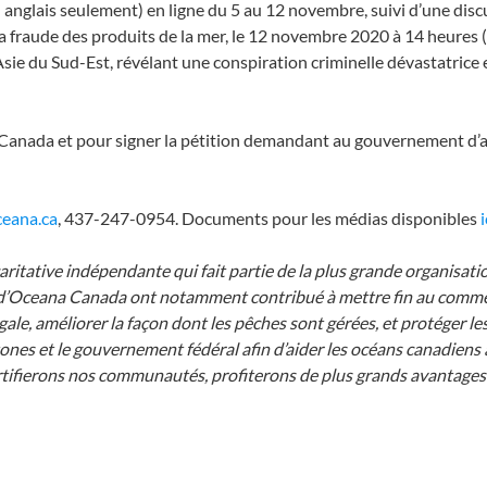
 anglais seulement) en ligne du 5 au 12 novembre, suivi d’une discu
raude des produits de la mer, le 12 novembre 2020 à 14 heures (HN
Asie du Sud-Est, révélant une conspiration criminelle dévastatrice 
anada et pour signer la pétition demandant au gouvernement d’agir 
eana.ca
, 437-247-0954. Documents pour les médias disponibles
i
ritative indépendante qui fait partie de la plus grande organisati
on d’Oceana Canada ont notamment contribué à mettre fin au commer
le, améliorer la façon dont les pêches sont gérées, et protéger les 
tones et le gouvernement fédéral afin d’aider les océans canadiens 
rtifierons nos communautés, profiterons de plus grands avantages 