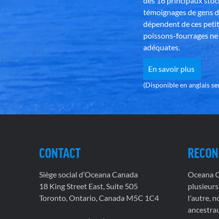
des 16 principaux stoc
témoignages de gens d
dépendent de ces petit
poissons-fourrages ne 
adéquates.
En savoir plus
(Disponible en anglais s
CONTACT
RECON
Siège social d’Oceana Canada
Oceana Ca
18 King Street East, Suite 505
plusieurs
Toronto, Ontario, Canada M5C 1C4
l'autre, 
ancestrau