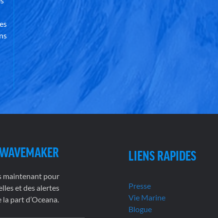
es
des
ns
 WAVEMAKER
LIENS RAPIDES
s maintenant pour
Presse
lles et des alertes
Vie Marine
la part d’Oceana.
Blogue