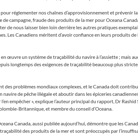
 pour réglementer nos chaînes d’approvisionnement et prévenir la p
iste de campagne, fraude des produits de la mer pour Oceana Canad
éviter de nous laisser bien loin derrière les autres pratiques exempl
Les Canadiens méritent d’avoir confiance en leurs produits de la 
n œuvre un système de traçabilité du navire à l’assiette ; mais aucu
is longtemps des exigences de traçabilité beaucoup plus strictes
 sont des problèmes mondiaux complexes, et le Canada doit contribu
 navire de pêche illégale et aboutir dans les épiceries canadiennes
’en empêcher », explique l’auteur principal du rapport, Dr Rashid 
e Colombie-Britannique, et membre du conseil d’Oceana.
ceana Canada, aussi publiée aujourd’hui, démontre que les Cana
traçabilité des produits de la mer et sont préoccupés par l’insuff