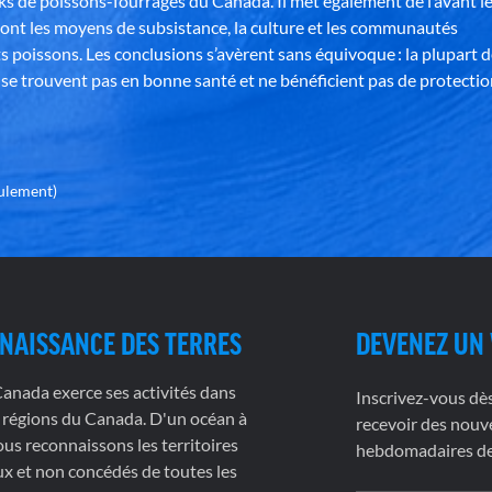
ks de poissons-fourrages du Canada. Il met également de l’avant l
ont les moyens de subsistance, la culture et les communautés
s poissons. Les conclusions s’avèrent sans équivoque : la plupart 
se trouvent pas en bonne santé et ne bénéficient pas de protectio
eulement)
NAISSANCE DES TERRES
DEVENEZ UN
nada exerce ses activités dans
Inscrivez-vous dè
 régions du Canada. D'un océan à
recevoir des nouve
nous reconnaissons les territoires
hebdomadaires de 
x et non concédés de toutes les