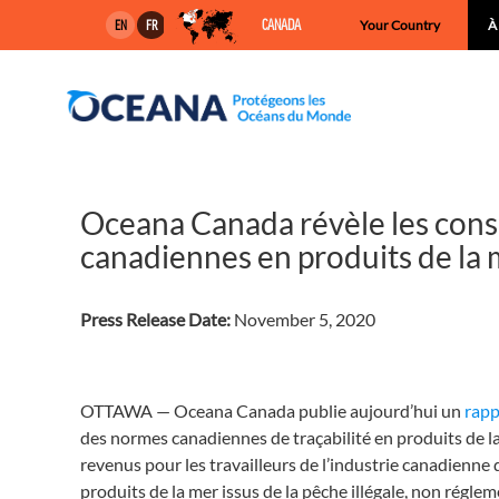
Skip
CANADA
Your Country
À
EN
FR
to
content
Oceana Canada révèle les cons
canadiennes en produits de la
Press Release Date:
November 5, 2020
OTTAWA — Oceana Canada publie aujourd’hui un
rap
des normes canadiennes de traçabilité en produits de la 
revenus pour les travailleurs de l’industrie canadienne
produits de la mer issus de la pêche illégale, non rég