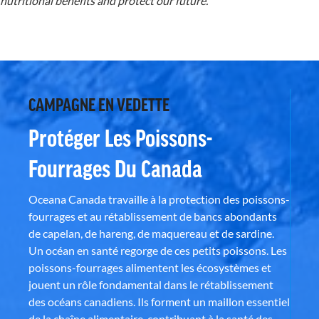
nutritional benefits and protect our future.
CAMPAGNE EN VEDETTE
Protéger Les Poissons-
Fourrages Du Canada
Oceana Canada travaille à la protection des poissons-
fourrages et au rétablissement de bancs abondants
de capelan, de hareng, de maquereau et de sardine.
Un océan en santé regorge de ces petits poissons. Les
poissons-fourrages alimentent les écosystèmes et
jouent un rôle fondamental dans le rétablissement
des océans canadiens. Ils forment un maillon essentiel
de la chaîne alimentaire, contribuant à la santé des