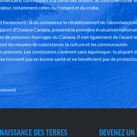
alimentaire, contribuant à la santé des océans, au tourisme côtier e
aleur, notamment celles du homard et du crabe.
nd fondement : là où commence le rétablissement de l’abondance d
apport d’Oceana Canada, présente la première évaluation national
ks de poissons-fourrages du Canada. Il met également de l’avant l
ont les moyens de subsistance, la culture et les communautés
s poissons. Les conclusions s’avèrent sans équivoque : la plupart 
se trouvent pas en bonne santé et ne bénéficient pas de protectio
eulement)
NAISSANCE DES TERRES
DEVENEZ UN