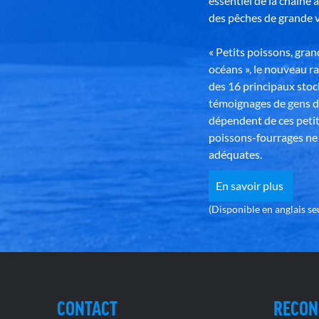
essentiel de la chaîne 
des pêches de grande v
« Petits poissons, gra
océans », le nouveau r
des 16 principaux stoc
témoignages de gens d
dépendent de ces petit
poissons-fourrages ne 
adéquates.
En savoir plus
(Disponible en anglais s
CONTACT
RECON