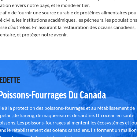
tion envers notre pays, et le monde entier,
e afin de fournir une source durable de protéines alimentaires po
 civile, les institutions académiques, les pêcheurs, les populatio
hesse d’autrefois. En assurant la restauration des océans canadiens
ntaire, et protéger notre avenir.
VEDETTE
 Poissons-Fourrages Du Canada
e à la protection des poissons-fourrages et au rétablissement de
pelan, de hareng, de maquereau et de sardine. Un océan en santé
poissons. Les poissons-fourrages alimentent les écosystèmes et jo
ns le rétablissement des océans canadiens. Ils forment un maillon