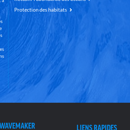
t à
Protection des habitats
es
e
es
des
ns
 WAVEMAKER
LIENS RAPIDES