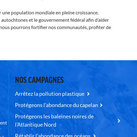
ur une population mondiale en pleine croissance.
ns autochtones et le gouvernement fédéral afin d’aider
, nous pourrons fortifier nos communautés, profiter de
NOS CAMPAGNES
Arrêtez la pollution plastique
Protégeons l’abondance du capelan
Protégeons les baleines noires de
uent
l’Atlantique Nord
Rétablir l’abondance des océans