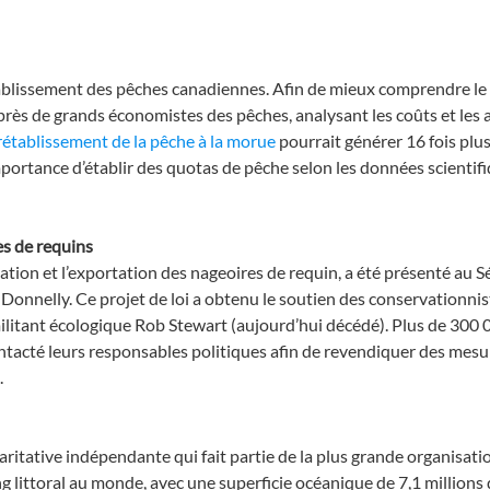
ablissement des pêches canadiennes. Afin de mieux comprendre le 
rès de grands économistes des pêches, analysant les coûts et les
 rétablissement de la pêche à la morue
pourrait générer 16 fois plus
importance d’établir des quotas de pêche selon les données scienti
es de requins
rtation et l’exportation des nageoires de requin, a été présenté au 
nnelly. Ce projet de loi a obtenu le soutien des conservationnist
militant écologique Rob Stewart (aujourd’hui décédé). Plus de 300 
ontacté leurs responsables politiques afin de revendiquer des mesu
8.
ritative indépendante qui fait partie de la plus grande organisati
 littoral au monde, avec une superficie océanique de 7,1 millions d