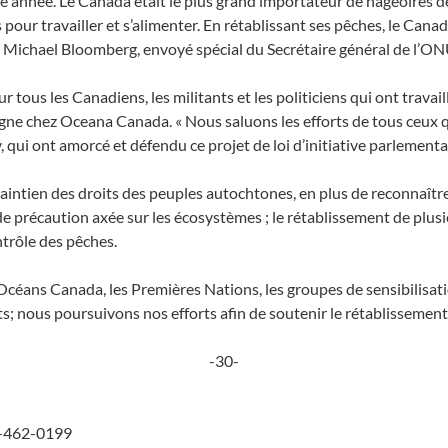
nnée. Le Canada était le plus grand importateur de nageoires de re
our travailler et s’alimenter. En rétablissant ses pêches, le Can
 M. Michael Bloomberg, envoyé spécial du Secrétaire général de l’ON
our tous les Canadiens, les militants et les politiciens qui ont trava
gne chez Oceana Canada. « Nous saluons les efforts de tous ceux qui
ui ont amorcé et défendu ce projet de loi d’initiative parlementai
tien des droits des peuples autochtones, en plus de reconnaître l
de précaution axée sur les écosystèmes ; le rétablissement de plu
ontrôle des pêches.
éans Canada, les Premières Nations, les groupes de sensibilisation
ts; nous poursuivons nos efforts afin de soutenir le rétablisseme
-30-
6-462-0199