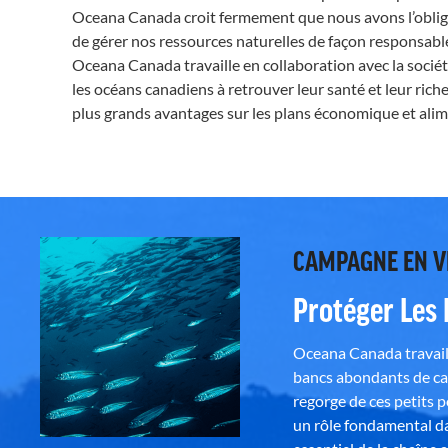
Oceana Canada croit fermement que nous avons l’obliga
de gérer nos ressources naturelles de façon responsabl
Oceana Canada travaille en collaboration avec la société
les océans canadiens à retrouver leur santé et leur ric
plus grands avantages sur les plans économique et alime
CAMPAGNE EN 
Protéger Les
Oceana Canada travaill
bancs abondants de ca
regorge de ces petits 
un rôle fondamental da