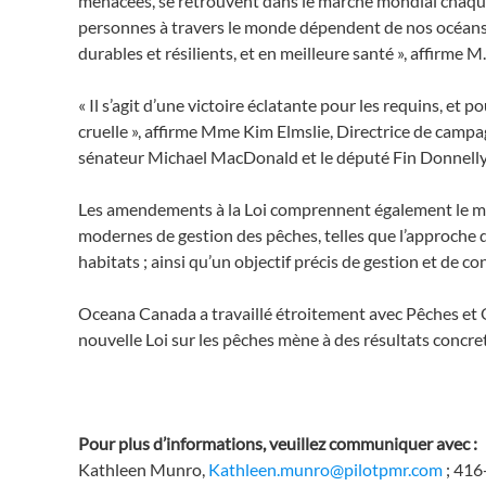
menacées, se retrouvent dans le marché mondial chaque a
personnes à travers le monde dépendent de nos océans p
durables et résilients, et en meilleure santé », affirme
« Il s’agit d’une victoire éclatante pour les requins, et p
cruelle », affirme Mme Kim Elmslie, Directrice de campa
sénateur Michael MacDonald et le député Fin Donnelly, q
Les amendements à la Loi comprennent également le main
modernes de gestion des pêches, telles que l’approche 
habitats ; ainsi qu’un objectif précis de gestion et de c
Oceana Canada a travaillé étroitement avec Pêches et Oc
nouvelle Loi sur les pêches mène à des résultats concre
Pour plus d’informations, veuillez communiquer avec :
Kathleen Munro,
Kathleen.munro@pilotpmr.com
; 41