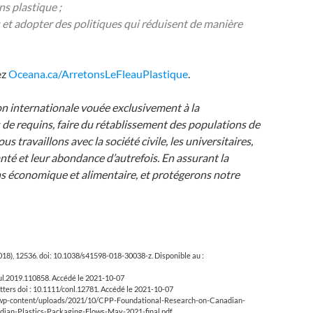
s plastique ;
 et adopter des politiques qui réduisent de manière
ez
Oceana.ca/ArretonsLeFleauPlastique
.
on internationale vouée exclusivement à la
e requins, faire du rétablissement des populations de
 travaillons avec la société civile, les universitaires,
nté et leur abondance d’autrefois. En assurant la
ns économique et alimentaire, et protégerons notre
2018), 12536. doi: 10.1038/s41598-018-30038-z. Disponible au :
bul.2019.110858. Accédé le 2021-10-07
etters doi : 10.1111/conl.12781. Accédé le 2021-10-07
ct.ca/wp-content/uploads/2021/10/CPP-Foundational-Research-on-Canadian-
dian-Plastics-Packaging-Flows-May-2021-final.pdf