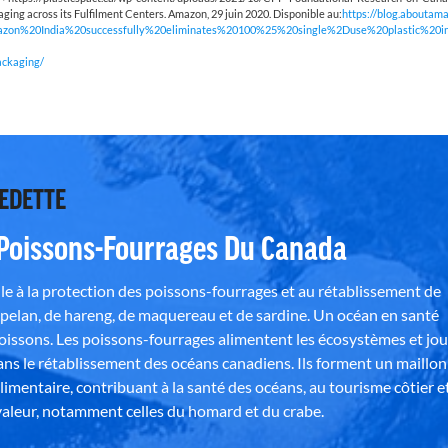
ging across its Fulfilment Centers. Amazon, 29 juin 2020. Disponible au:
https://blog.aboutama
lity-,Amazon%20India%20successfully%20eliminates%20100%25%20single%2Duse%20plastic%
ackaging/
VEDETTE
 Poissons-Fourrages Du Canada
e à la protection des poissons-fourrages et au rétablissement de
pelan, de hareng, de maquereau et de sardine. Un océan en santé
poissons. Les poissons-fourrages alimentent les écosystèmes et jo
ns le rétablissement des océans canadiens. Ils forment un maillon
alimentaire, contribuant à la santé des océans, au tourisme côtier e
aleur, notamment celles du homard et du crabe.