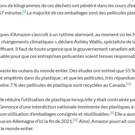
ions de kilogrammes de ces déchets ont pénétré dans les cours d’ea
[i]
67 minutes.
La majorité de ces emballages sont des pellicules pla
ques d’Amazon s’accroît à un rythme alarmant, au moment où les Nat
hangements climatiques », déclare Ashley Wallis, spécialiste de 
ffisant. Il faut de toute urgence que le gouvernement canadien adop
nsable pour que ces entreprises polluantes soient tenues responsab
dévaste les océans du monde entier. Des études ont estimé que 55 
nt empêtrés dans du plastique ; et que les pellicules, très répandu
[iv]
peine 7 % des pellicules de plastique sont recyclées au Canada.
 réduire l’utilisation de plastique lorsqu’elle y était contrainte
nonce d’une interdiction nationale imminente des plastiques à 
[v]
n utilisation d’emballages consignés et réutilisables.
Elle a aus
[vi]
e en Allemagne d’ici la fin de 2021.
Ainsi, Amazon pourrait co
 le monde entier.