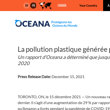
Skip
CANADA
Your Country
À
EN
FR
to
content
La pollution plastique générée
Un rapport d’Oceana a déterminé que jusqu’à
2020
Press Release Date:
December 15, 2021
TORONTO, ON, le 15 décembre 2021 — Un nouveau rappo
dernier. Il s’agit d’une augmentation de 29 % par rappo
qu’Amazon a livrés pendant la pandémie de COVID-19. Oc