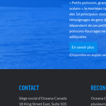
« Petits poissons, gra
océans », le nouveau r
des 16 principaux stoc
témoignages de gens d
dépendent de ces petit
poissons-fourrages ne 
adéquates.
En savoir plus
(Disponible en anglais s
CONTACT
RECON
Siège social d’Oceana Canada
Oceana Ca
18 King Street East, Suite 505
plusieurs