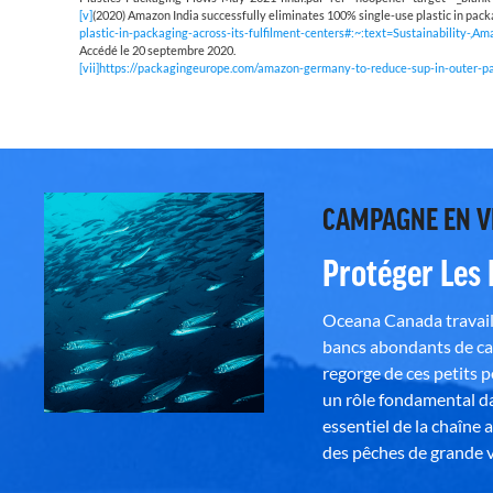
[v]
(2020) Amazon India successfully eliminates 100% single-use plastic in packa
plastic-in-packaging-across-its-fulfilment-centers#:~:text=Sustainabi
Accédé le 20 septembre 2020.
[vii]
https://packagingeurope.com/amazon-germany-to-reduce-sup-in-outer-p
CAMPAGNE EN 
Protéger Les
Oceana Canada travaill
bancs abondants de ca
regorge de ces petits 
un rôle fondamental da
essentiel de la chaîne 
des pêches de grande v