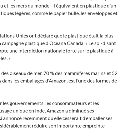
u et les mers du monde – l’équivalent en plastique d’un
stiques légères, comme le papier bulle, les enveloppes et
ions Unies ont déclaré que le plastique était la plus
la campagne plastique d’Oceana Canada. « Le soi-disant
te une interdiction nationale forte sur le plastique à
les. »
% des oiseaux de mer, 70 % des mammifères marins et 52
es dans les emballages d’Amazon, est l’une des formes de
 par les gouvernements, les consommateurs et les
usage unique en Inde, Amazon a diminué ses
si annoncé récemment qu’elle cesserait d’emballer ses
nsidérablement réduire son importante empreinte