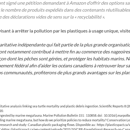
ont signé une pétition demandant à Amazon d’offrir des options san
 le nombre de produits expédiés dans des contenants réutilisables
 des déclarations vides de sens sur la « recyclabilité ».
ant à arrêter la pollution par les plastiques à usage unique, visit
ritative indépendante qui fait partie de la plus grande organisati
ont notamment contribué à mettre fin au commerce des nageoires d
on dont les pêches sont gérées, et protéger les habitats marins. Nous
ement fédéral afin d’aider les océans canadiens à retrouver leur sa
os communautés, profiterons de plus grands avantages sur les pla
tive analysis linking sea turtle mortality and plastic debris ingestion. Scientific Reports 8 (
20.
ngested by marine megafauna. Marine Pollution Bulletin 151 : 110858. doi : 10.1016/j.marpol
illing marine megafauna, but how do we prioritize policies to reduce mortality? Conservation L
al research and study: Canadian plastic packaging flows. Disponible au : https://plasticspa
k”>https://plasticspact.ca/wp-content/uploads/2021/10/CPP-Foundational-Research-on-Cana