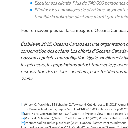
Écouter ses clients. Plus de 740 000 personnes 
Éliminer les emballages de plastique, augmenter
tangible la pollution plastique plutôt que de faire
Pour en savoir plus sur la campagne d’Oceana Canada vis
Établie en 2015, Oceana Canada est une organisation ca
conservation des océans. Les efforts d’Oceana Canada 
poissons épuisées une obligation légale, améliorer la faç
les pêcheurs, les populations autochtones et le gouvern
restauration des océans canadiens, nous fortifierons n
avenir.
[i]
Wilcox C, Puckridge M, Schuyler Q, Townsend K et Hardesty B (2018) A quantita
https://www.ncbi.nlm.nih.gov/pmc/articles/PMC6137038/. Accessed Sep 20, 20
[ii]
Kühn S and van Franeker JA (2020) Quantitative overview of marine debris i
[iii]
Roman L, Schuyler Q, Wilcox C, et Hardesty BD (2020) Plastic pollution is k
[iv]
Pacte canadien sur les plastiques (2021) Canada Plastics Pact foundation
Plastics-Packaging-Flows-May-2021-final.pdf” rel=”noopener” target=”_blan