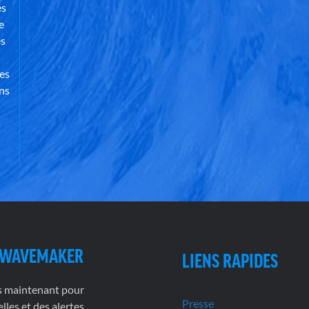
es
e
es
des
ns
 WAVEMAKER
LIENS RAPIDES
s maintenant pour
Presse
lles et des alertes