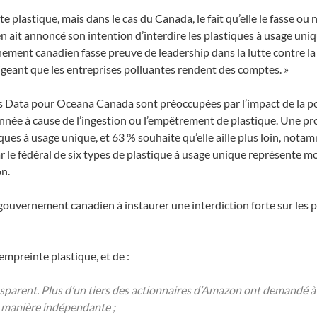
 plastique, mais dans le cas du Canada, le fait qu’elle le fasse o
n ait annoncé son intention d’interdire les plastiques à usage un
nement canadien fasse preuve de leadership dans la lutte contre l
xigeant que les entreprises polluantes rendent des comptes. »
Data pour Oceana Canada sont préoccupées par l’impact de la poll
année à cause de l’ingestion ou l’empêtrement de plastique. Une 
ues à usage unique, et 63 % souhaite qu’elle aille plus loin, notamm
par le fédéral de six types de plastique à usage unique représente m
on.
vernement canadien à instaurer une interdiction forte sur les pla
preinte plastique, et de :
ansparent. Plus d’un tiers des actionnaires d’Amazon ont demandé
e manière indépendante ;