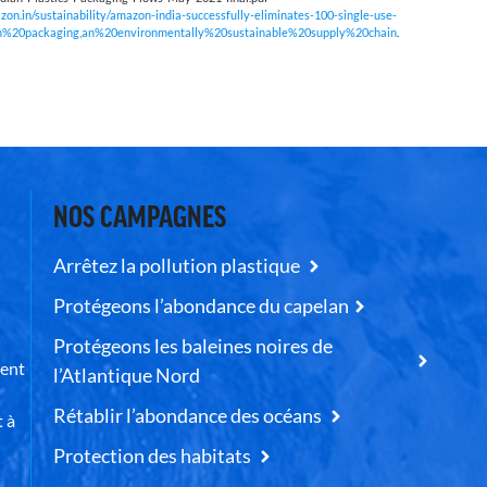
zon.in/sustainability/amazon-india-successfully-eliminates-100-single-use-
20in%20packaging,an%20environmentally%20sustainable%20supply%20chain
.
NOS CAMPAGNES
Arrêtez la pollution plastique
Protégeons l’abondance du capelan
Protégeons les baleines noires de
uent
l’Atlantique Nord
Rétablir l’abondance des océans
t à
Protection des habitats