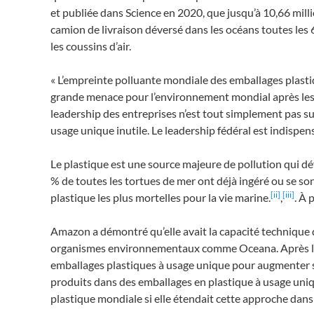
et publiée dans Science en 2020, que jusqu’à 10,66 mill
camion de livraison déversé dans les océans toutes les 
les coussins d’air.
« L’empreinte polluante mondiale des emballages plasti
grande menace pour l’environnement mondial après les c
leadership des entreprises n’est tout simplement pas su
usage unique inutile. Le leadership fédéral est indispe
Le plastique est une source majeure de pollution qui 
% de toutes les tortues de mer ont déjà ingéré ou se so
[ii]
[iii]
plastique les plus mortelles pour la vie marine.
,
. À 
Amazon a démontré qu’elle avait la capacité technique de
organismes environnementaux comme Oceana. Après l’an
emballages plastiques à usage unique pour augmenter so
produits dans des emballages en plastique à usage uniqu
plastique mondiale si elle étendait cette approche dans