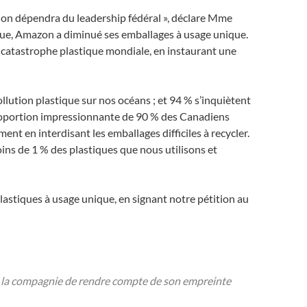
u non dépendra du leadership fédéral », déclare Mme
ique, Amazon a diminué ses emballages à usage unique.
a catastrophe plastique mondiale, en instaurant une
ution plastique sur nos océans ; et 94 % s’inquiètent
proportion impressionnante de 90 % des Canadiens
ent en interdisant les emballages difficiles à recycler.
oins de 1 % des plastiques que nous utilisons et
stiques à usage unique, en signant notre pétition au
 à la compagnie de rendre compte de son empreinte