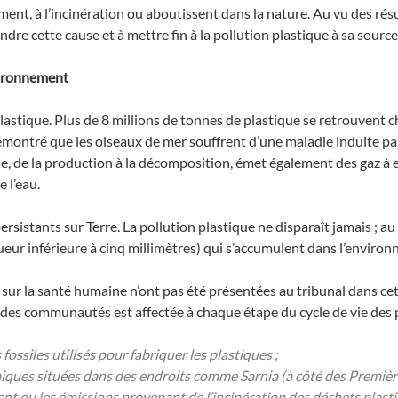
ent, à l’incinération ou aboutissent dans la nature. Au vu des rés
ndre cette cause et à mettre fin à la pollution plastique à sa sourc
nvironnement
n plastique. Plus de 8 millions de tonnes de plastique se retrouven
montré que les oiseaux de mer souffrent d’une maladie induite par l
que, de la production à la décomposition, émet également des gaz à 
e l’eau.
ersistants sur Terre. La pollution plastique ne disparaît jamais ; a
eur inférieure à cinq millimètres) qui s’accumulent dans l’enviro
 sur la santé humaine n’ont pas été présentées au tribunal dans cet
s communautés est affectée à chaque étape du cycle de vie des plast
ossiles utilisés pour fabriquer les plastiques ;
imiques situées dans des endroits comme Sarnia (à côté des Premi
ment ou les émissions provenant de l’incinération des déchets plast