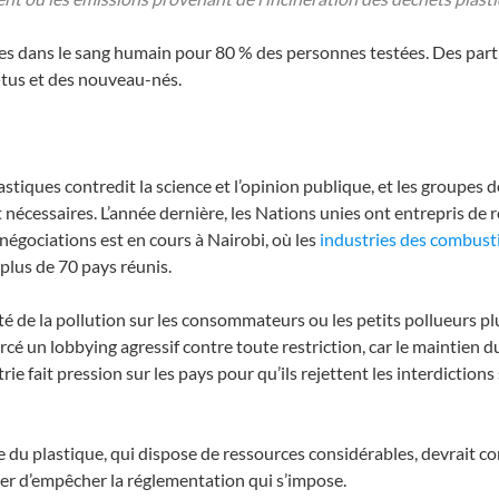
es dans le sang humain pour 80 % des personnes testées. Des parti
œtus et des nouveau-nés.
plastiques contredit la science et l’opinion publique, et les groupe
 nécessaires. L’année dernière, les Nations unies ont entrepris de
e négociations est en cours à Nairobi, où les
industries des combusti
plus de 70 pays réunis.
ité de la pollution sur les consommateurs ou les petits pollueurs p
exercé un lobbying agressif contre toute restriction, car le maint
rie fait pression sur les pays pour qu’ils rejettent les interdictions
u plastique, qui dispose de ressources considérables, devrait consa
ter d’empêcher la réglementation qui s’impose.