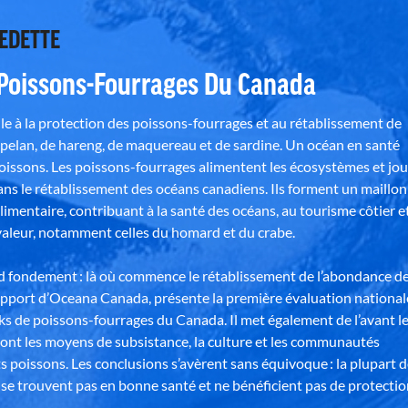
VEDETTE
 Poissons-Fourrages Du Canada
e à la protection des poissons-fourrages et au rétablissement de
pelan, de hareng, de maquereau et de sardine. Un océan en santé
poissons. Les poissons-fourrages alimentent les écosystèmes et jo
ns le rétablissement des océans canadiens. Ils forment un maillon
alimentaire, contribuant à la santé des océans, au tourisme côtier e
aleur, notamment celles du homard et du crabe.
nd fondement : là où commence le rétablissement de l’abondance d
apport d’Oceana Canada, présente la première évaluation national
ks de poissons-fourrages du Canada. Il met également de l’avant l
ont les moyens de subsistance, la culture et les communautés
s poissons. Les conclusions s’avèrent sans équivoque : la plupart 
se trouvent pas en bonne santé et ne bénéficient pas de protectio