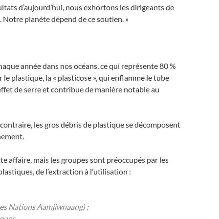
ultats d’aujourd’hui, nous exhortons les dirigeants de
e. Notre planète dépend de ce soutien. »
t chaque année dans nos océans, ce qui représente 80 %
e plastique, la « plasticose », qui enflamme le tube
effet de serre et contribue de manière notable au
u contraire, les gros débris de plastique se décomposent
nnement.
te affaire, mais les groupes sont préoccupés par les
iques, de l’extraction à l’utilisation :
ères Nations Aamjiwnaang) ;
iques.