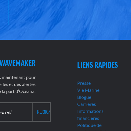
 WAVEMAKER
LIENS RAPIDES
s maintenant pour
Presse
lles et des alertes
Vie Marine
la part d’Oceana.
Blogue
Carrières
Informations
financières
Politique de