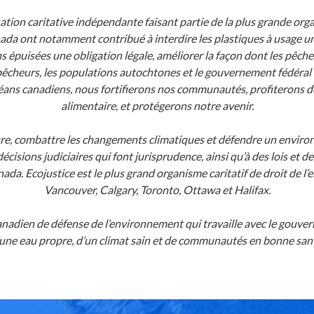
sation caritative indépendante faisant partie de la plus grande or
a ont notamment contribué à interdire les plastiques à usage un
 épuisées une obligation légale, améliorer la façon dont les pêche
les pêcheurs, les populations autochtones et le gouvernement fédéral
océans canadiens, nous fortifierons nos communautés, profiterons 
alimentaire, et protégerons notre avenir.
ature, combattre les changements climatiques et défendre un enviro
décisions judiciaires qui font jurisprudence, ainsi qu’à des lois et 
a. Ecojustice est le plus grand organisme caritatif de droit de 
Vancouver, Calgary, Toronto, Ottawa et Halifax.
adien de défense de l’environnement qui travaille avec le gouvernem
une eau propre, d’un climat sain et de communautés en bonne san