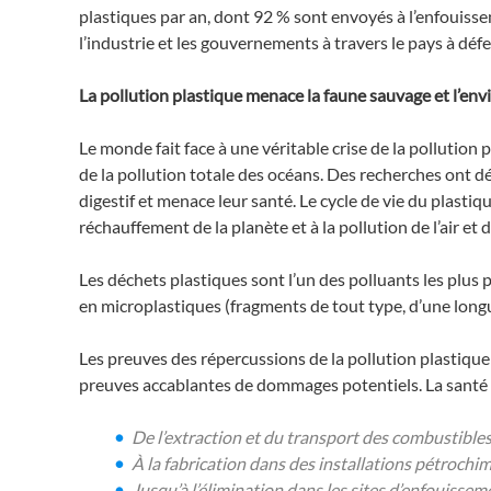
plastiques par an, dont 92 % sont envoyés à l’enfouissem
l’industrie et les gouvernements à travers le pays à défe
La pollution plastique menace la faune sauvage et l’e
Le monde fait face à une véritable crise de la pollutio
de la pollution totale des océans. Des recherches ont dé
digestif et menace leur santé. Le cycle de vie du plasti
réchauffement de la planète et à la pollution de l’air et d
Les déchets plastiques sont l’un des polluants les plus p
en microplastiques (fragments de tout type, d’une longu
Les preuves des répercussions de la pollution plastique
preuves accablantes de dommages potentiels. La santé de
De l’extraction et du transport des combustibles f
À la fabrication dans des installations pétroch
Jusqu’à l’élimination dans les sites d’enfouisse