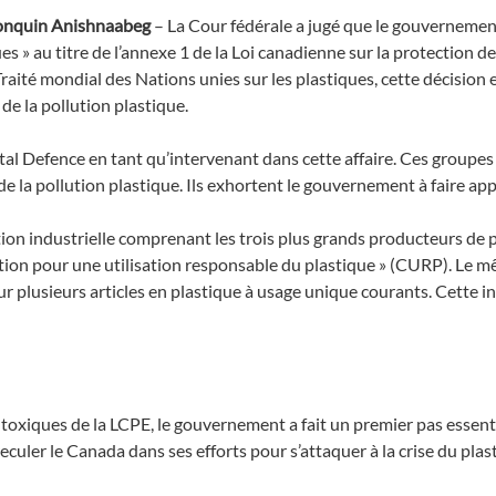
gonquin Anishnaabeg
– La Cour fédérale a jugé que le gouvernemen
es » au titre de l’annexe 1 de la Loi canadienne sur la protection d
aité mondial des Nations unies sur les plastiques, cette décision 
de la pollution plastique.
Defence en tant qu’intervenant dans cette affaire. Ces groupes son
 la pollution plastique. Ils exhortent le gouvernement à faire app
lition industrielle comprenant les trois plus grands producteurs d
ition pour une utilisation responsable du plastique » (CURP). Le 
ur plusieurs articles en plastique à usage unique courants. Cette in
s toxiques de la LCPE, le gouvernement a fait un premier pas essenti
reculer le Canada dans ses efforts pour s’attaquer à la crise du plas