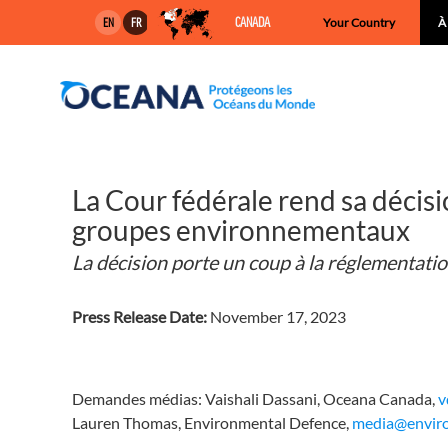
Skip
CANADA
Your Country
À
EN
FR
to
content
La Cour fédérale rend sa décisio
groupes environnementaux
La décision porte un coup à la réglementatio
Press Release Date:
November 17, 2023
Demandes médias: Vaishali Dassani, Oceana Canada,
v
Lauren Thomas, Environmental Defence,
media@enviro