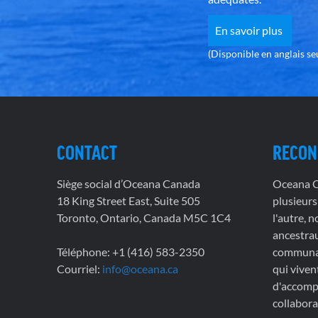
En savoir plus
(Disponible en anglais s
CONTACT
RECON
Siège social d’Oceana Canada
Oceana Ca
18 King Street East, Suite 505
plusieurs
Toronto, Ontario, Canada M5C 1C4
l'autre, 
ancestrau
Téléphone: +1 (416) 583-2350
communau
Courriel:
info@oceana.ca
qui viven
d'accompl
collabora