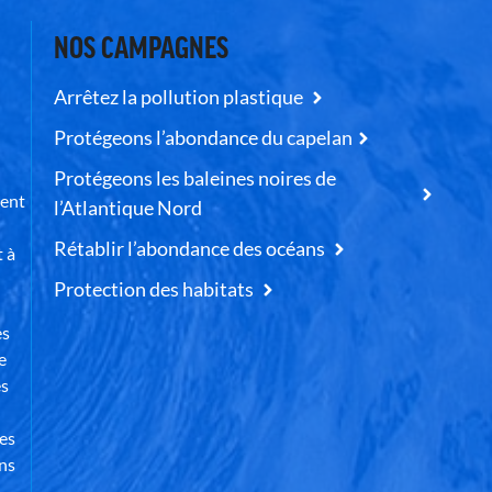
NOS CAMPAGNES
Arrêtez la pollution plastique
Protégeons l’abondance du capelan
Protégeons les baleines noires de
uent
l’Atlantique Nord
Rétablir l’abondance des océans
t à
Protection des habitats
es
e
es
des
ns