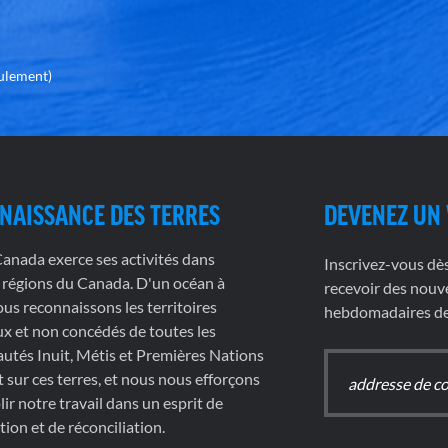
eulement)
NAISSANCE DES TERRES
DEVENEZ UN
nada exerce ses activités dans
Inscrivez-vous dè
 régions du Canada. D'un océan à
recevoir des nouve
nous reconnaissons les territoires
hebdomadaires de 
x et non concédés de toutes les
tés Inuit, Métis et Premières Nations
t sur ces terres, et nous nous efforçons
ir notre travail dans un esprit de
tion et de réconciliation.