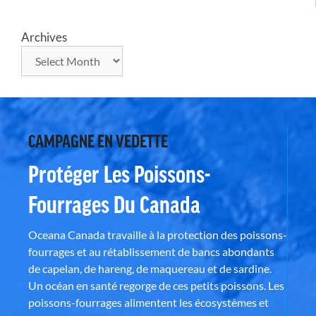
Archives
CAMPAGNE EN VEDETTE
Protéger Les Poissons-
Fourrages Du Canada
Oceana Canada travaille à la protection des poissons-
fourrages et au rétablissement de bancs abondants
de capelan, de hareng, de maquereau et de sardine.
Un océan en santé regorge de ces petits poissons. Les
poissons-fourrages alimentent les écosystèmes et