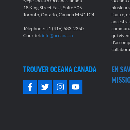
Siège social d’Oceana Canada
Oceana Ca
18 King Street East, Suite 505
plusieurs
Toronto, Ontario, Canada M5C 1C4
l'autre, 
ancestrau
Téléphone: +1 (416) 583-2350
communau
Courriel:
info@oceana.ca
qui viven
d'accompl
collabora
TROUVER OCEANA CANADA
EN SA
MISSIO