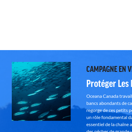
CAMPAGNE EN 
Protéger Les
Oceana Canada travaill
bancs abondants de ca
regorge de ces petits 
un rôle fondamental da
essentiel de la chaîne 
des pêches de grande v