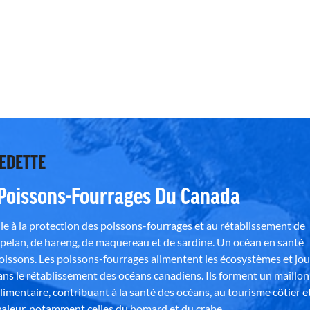
VEDETTE
 Poissons-Fourrages Du Canada
e à la protection des poissons-fourrages et au rétablissement de
pelan, de hareng, de maquereau et de sardine. Un océan en santé
poissons. Les poissons-fourrages alimentent les écosystèmes et jo
ns le rétablissement des océans canadiens. Ils forment un maillon
alimentaire, contribuant à la santé des océans, au tourisme côtier e
aleur, notamment celles du homard et du crabe.