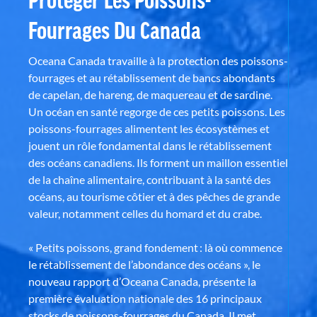
Fourrages Du Canada
Oceana Canada travaille à la protection des poissons-
fourrages et au rétablissement de bancs abondants
de capelan, de hareng, de maquereau et de sardine.
Un océan en santé regorge de ces petits poissons. Les
poissons-fourrages alimentent les écosystèmes et
jouent un rôle fondamental dans le rétablissement
des océans canadiens. Ils forment un maillon essentiel
de la chaîne alimentaire, contribuant à la santé des
océans, au tourisme côtier et à des pêches de grande
valeur, notamment celles du homard et du crabe.
« Petits poissons, grand fondement : là où commence
le rétablissement de l’abondance des océans », le
nouveau rapport d’Oceana Canada, présente la
première évaluation nationale des 16 principaux
stocks de poissons-fourrages du Canada. Il met