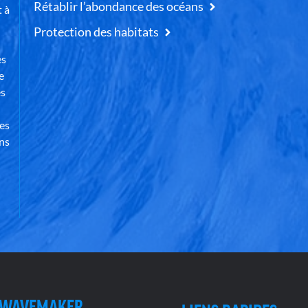
Rétablir l’abondance des océans
t à
Protection des habitats
es
e
es
des
ns
 WAVEMAKER