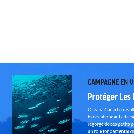
CAMPAGNE EN 
Protéger Les
Oceana Canada travaill
bancs abondants de ca
regorge de ces petits 
un rôle fondamental da