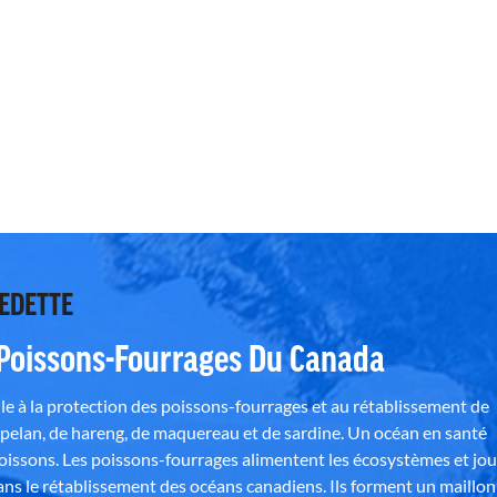
VEDETTE
 Poissons-Fourrages Du Canada
e à la protection des poissons-fourrages et au rétablissement de
pelan, de hareng, de maquereau et de sardine. Un océan en santé
poissons. Les poissons-fourrages alimentent les écosystèmes et jo
ns le rétablissement des océans canadiens. Ils forment un maillon