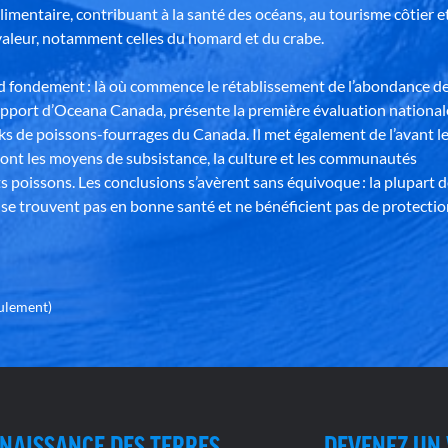
alimentaire, contribuant à la santé des océans, au tourisme côtier e
aleur, notamment celles du homard et du crabe.
nd fondement : là où commence le rétablissement de l’abondance d
apport d’Oceana Canada, présente la première évaluation national
ks de poissons-fourrages du Canada. Il met également de l’avant l
ont les moyens de subsistance, la culture et les communautés
s poissons. Les conclusions s’avèrent sans équivoque : la plupart 
se trouvent pas en bonne santé et ne bénéficient pas de protectio
eulement)
NAISSANCE DES TERRES
DEVENEZ UN