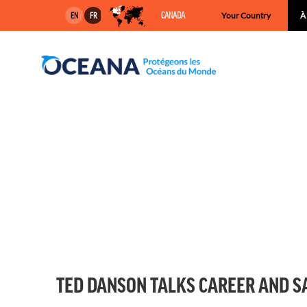
Skip
CANADA
Your Country
À
EN
FR
to
content
TED DANSON TALKS CAREER AND S