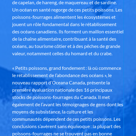
de capelan, de hareng, de maquereau et de sardine.
Un océan en santé regorge de ces petits poissons. Les
poissons-fourrages alimentent les écosystèmes et
jouent un rôle fondamental dans le rétablissement
des océans canadiens. Ils forment un maillon essentiel
de la chaîne alimentaire, contribuant à la santé des
océans, au tourisme côtier et à des pêches de grande
valeur, notamment celles du homard et du crabe.
« Petits poissons, grand fondement : là où commence
le rétablissement de l’abondance des océans », le
nouveau rapport d’Oceana Canada, présente la
première évaluation nationale des 16 principaux
stocks de poissons-fourrages du Canada. Il met
également de l’avant les témoignages de gens dont les
moyens de subsistance, la culture et les
communautés dépendent de ces petits poissons. Les
conclusions s’avèrent sans équivoque : la plupart des
poissons-fourrages ne se trouvent pas en bonne