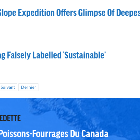
lope Expedition Offers Glimpse Of Deepes
g Falsely Labelled ‘sustainable’
Suivant
Dernier
VEDETTE
 Poissons-Fourrages Du Canada