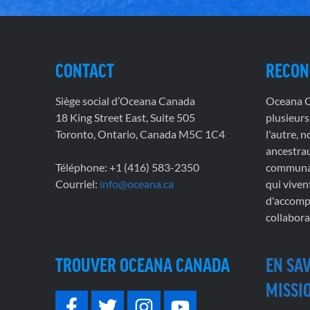
CONTACT
RECON
Siège social d’Oceana Canada
Oceana Ca
18 King Street East, Suite 505
plusieurs
Toronto, Ontario, Canada M5C 1C4
l'autre, 
ancestrau
Téléphone: +1 (416) 583-2350
communau
Courriel:
info@oceana.ca
qui viven
d'accompl
collabora
TROUVER OCEANA CANADA
EN SA
MISSIO