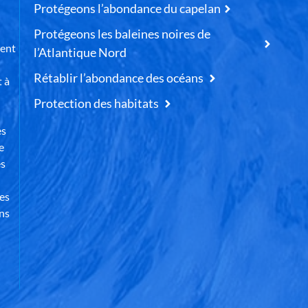
Protégeons l’abondance du capelan
Protégeons les baleines noires de
uent
l’Atlantique Nord
Rétablir l’abondance des océans
t à
Protection des habitats
es
e
es
des
ns