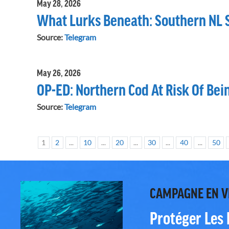
May 28, 2026
What Lurks Beneath: Southern NL S
Source:
Telegram
May 26, 2026
OP-ED: Northern Cod At Risk Of Bein
Source:
Telegram
1
2
...
10
...
20
...
30
...
40
...
50
CAMPAGNE EN 
Protéger Les