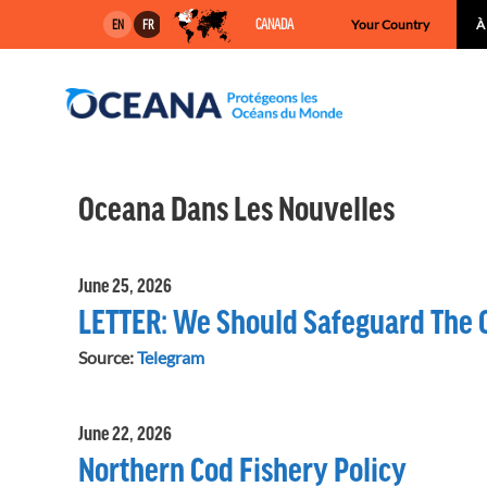
Skip
CANADA
Your Country
À
EN
FR
to
content
Oceana Dans Les Nouvelles
June 25, 2026
LETTER: We Should Safeguard The C
Source:
Telegram
June 22, 2026
Northern Cod Fishery Policy