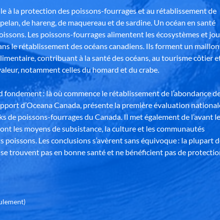
e à la protection des poissons-fourrages et au rétablissement de
pelan, de hareng, de maquereau et de sardine. Un océan en santé
poissons. Les poissons-fourrages alimentent les écosystèmes et jo
ns le rétablissement des océans canadiens. Ils forment un maillon
alimentaire, contribuant à la santé des océans, au tourisme côtier e
aleur, notamment celles du homard et du crabe.
nd fondement : là où commence le rétablissement de l’abondance d
apport d’Oceana Canada, présente la première évaluation national
ks de poissons-fourrages du Canada. Il met également de l’avant l
ont les moyens de subsistance, la culture et les communautés
s poissons. Les conclusions s’avèrent sans équivoque : la plupart 
se trouvent pas en bonne santé et ne bénéficient pas de protectio
eulement)