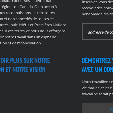
nada exerce ses activités dans
Inscrivez-vous dè
 régions du Canada. D'un océan à
recevoir des nouve
nous reconnaissons les territoires
hebdomadaires de 
x et non concédés de toutes les
tés Inuit, Métis et Premières Nations
t sur ces terres, et nous nous efforçons
ir notre travail dans un esprit de
tion et de réconciliation.
VOIR PLUS SUR NOTRE
DÉMONTREZ 
N ET NOTRE VISION
AVEC UN DO
Nous travaillons c
vie marine et les h
travail ne serait 
D