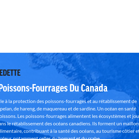
VEDETTE
 Poissons-Fourrages Du Canada
e à la protection des poissons-fourrages et au rétablissement de
pelan, de hareng, de maquereau et de sardine. Un océan en santé
poissons. Les poissons-fourrages alimentent les écosystèmes et jo
ns le rétablissement des océans canadiens. Ils forment un maillon
alimentaire, contribuant à la santé des océans, au tourisme côtier e
aleur, notamment celles du homard et du crabe.