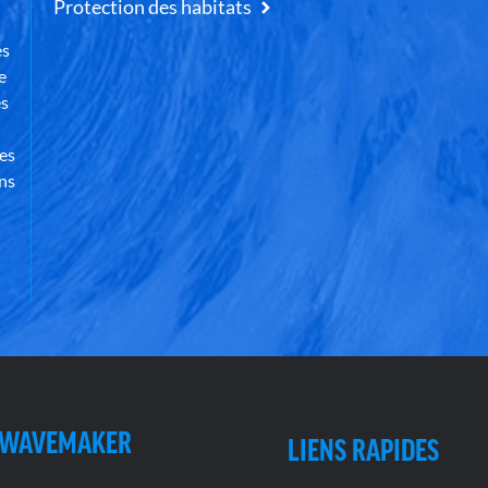
Protection des habitats
es
e
es
des
ns
 WAVEMAKER
LIENS RAPIDES