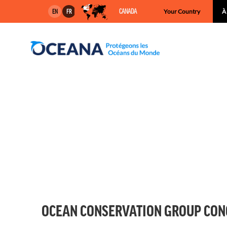
Skip
CANADA
Your Country
À
EN
FR
to
content
OCEAN CONSERVATION GROUP CON