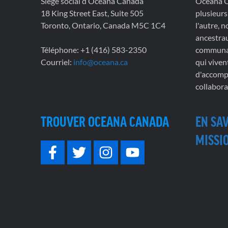
Siège social d’Oceana Canada
Oceana Ca
18 King Street East, Suite 505
plusieurs
Toronto, Ontario, Canada M5C 1C4
l'autre, 
ancestrau
Téléphone: +1 (416) 583-2350
communau
Courriel:
info@oceana.ca
qui viven
d'accompl
collabora
TROUVER OCEANA CANADA
EN SA
MISSIO