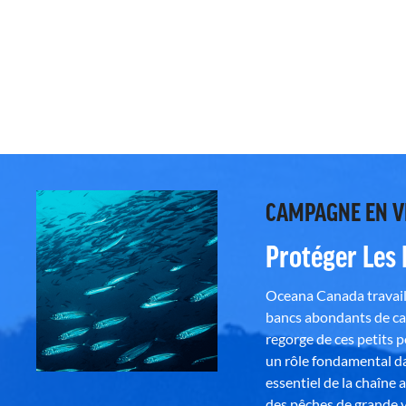
CAMPAGNE EN 
Protéger Les
Oceana Canada travaill
bancs abondants de ca
regorge de ces petits 
un rôle fondamental da
essentiel de la chaîne 
des pêches de grande v