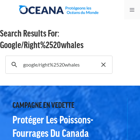
Skip
Me
to
content
Search Results For:
Google/right%2520whales
CAMPAGNE EN VEDETTE
Protéger Les Poissons-
Fourrages Du Canada