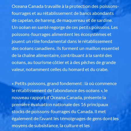
Oceana Canada travaille à la protection des poissons-
fourrages et au rétablissement de bancs abondants
de capelan, de hareng, de maquereau et de sardine.
Un océan en santé regorge de ces petits poissons. Les
poissons-fourrages alimentent les écosystèmes et
jouent un rôle fondamental dans le rétablissement
des océans canadiens. Ils forment un maillon essentiel
de la chaîne alimentaire, contribuant à la santé des
océans, au tourisme côtier et à des pêches de grande
valeur, notamment celles du homard et du crabe.
« Petits poissons, grand fondement : là où commence
le rétablissement de l’abondance des océans », le
nouveau rapport d’Oceana Canada, présente la
première évaluation nationale des 16 principaux
stocks de poissons-fourrages du Canada. Il met
également de l’avant les témoignages de gens dont les
moyens de subsistance, la culture et les